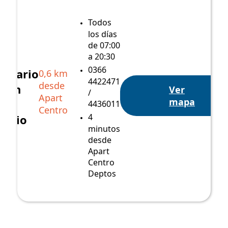
2026!
Todos
los días
de 07:00
a 20:30
0366
ntuario
0,6 km
4422471
desde
rgen
Ver
/
Apart
mapa
l
4436011
Centro
4
sario
minutos
desde
Apart
Centro
Deptos