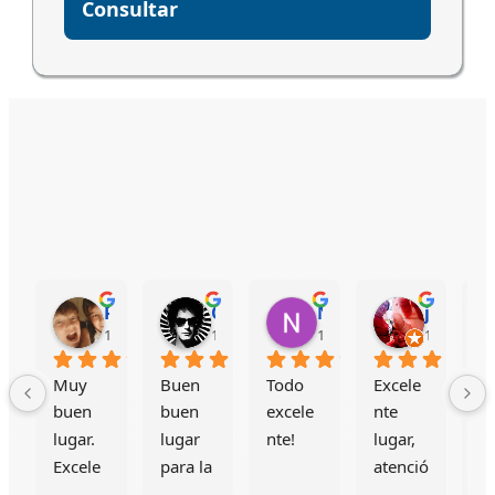
Consultar
Pablo V
Oscar Rojas
Natalia Bordallo
juana orellano
19:34 22 Mar 26
12:17 16 Feb 26
15:38 11 Feb 26
18:50 09 F
Muy 
Buen 
Todo 
Excele
E
buen 
buen 
excele
nte 
nt
lugar. 
lugar 
nte!
lugar, 
H
Excele
para la 
atenció
ci
nte 
estadía
n 
co